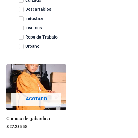
Descartables
Industria
Insumos
Ropa de Trabajo
Urbano
Este
producto
tiene
varias
variantes.
AGOTADO
Las
opciones
Camisa de gabardina
se
pueden
$
27.285,50
elegir