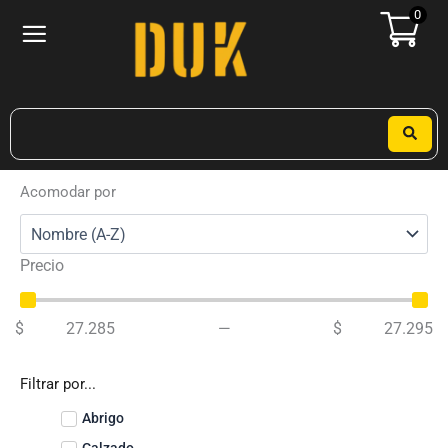
Ir
0
al
contenido
Search
...
Acomodar por
Precio
$
27.285
—
$
27.295
Filtrar por...
Abrigo
Calzado