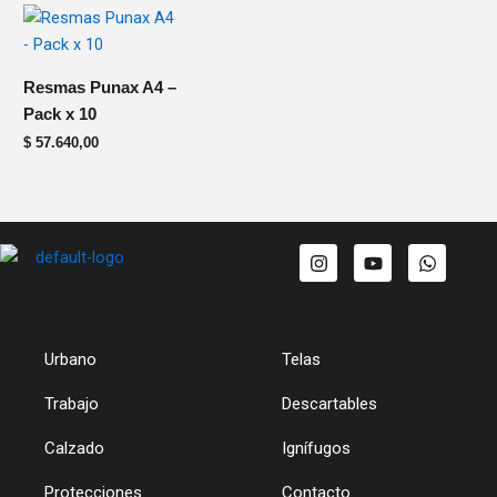
Resmas Punax A4 –
Pack x 10
$
57.640,00
I
Y
W
n
o
h
s
u
a
t
t
t
a
u
s
g
b
a
Urbano
Telas
r
e
p
a
p
m
Trabajo
Descartables
Calzado
Ignífugos
Protecciones
Contacto