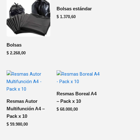
producto
producto
Bolsas estándar
tiene
tiene
$
1.370,60
varias
varias
variantes.
variantes.
Las
Las
opciones
opciones
Bolsas
se
se
$
2.268,00
pueden
pueden
elegir
elegir
en
en
la
la
página
página
del
del
Resmas Boreal A4
producto
producto
Resmas Autor
– Pack x 10
Multifunción A4 –
$
68.000,00
Pack x 10
$
59.980,00