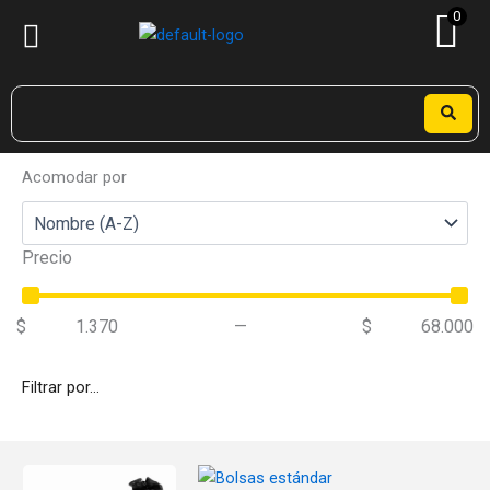
Ir
0
al
contenido
Search
...
Acomodar por
Precio
$
1.370
—
$
68.000
Filtrar por...
Este
Este