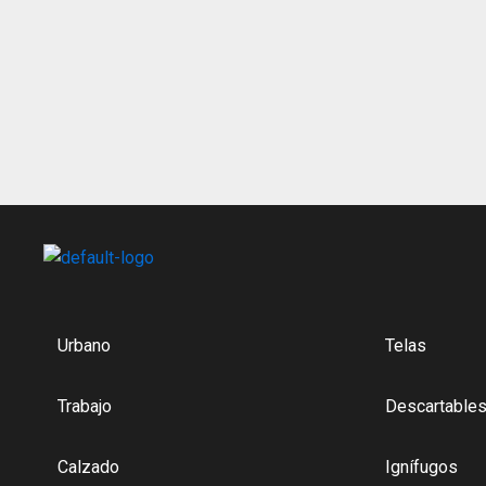
the
product
page
Urbano
Telas
Trabajo
Descartable
Calzado
Ignífugos