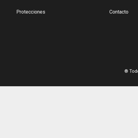
Protecciones
Contacto
® Tod
Mi Pedido
Tu carrito está vacío
Volver a comprar