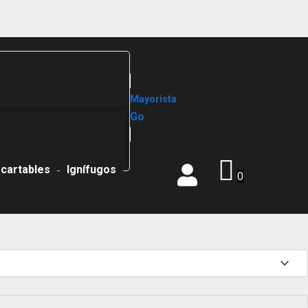
Mayorista
Go
cartables
Ignífugos
0