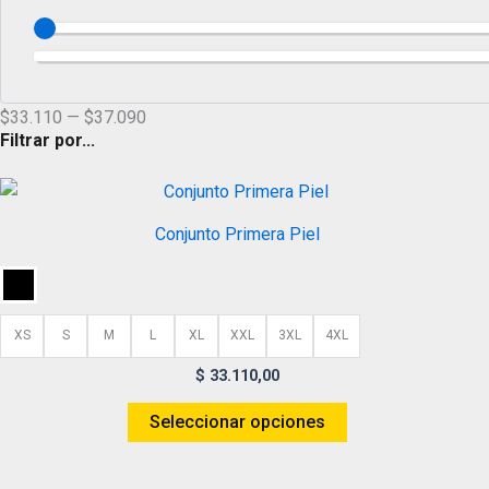
$
33.110
—
$
37.090
Filtrar por...
This
product
Conjunto Primera Piel
has
multiple
variants.
The
XS
S
M
L
XL
XXL
3XL
4XL
options
$
33.110,00
may
be
Seleccionar opciones
chosen
on