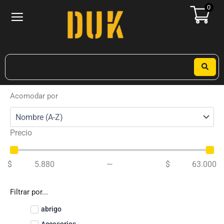
Ir
0
al
contenido
Search
...
Acomodar por
Precio
$
5.880
—
$
63.000
Filtrar por...
abrigo
Accesorios