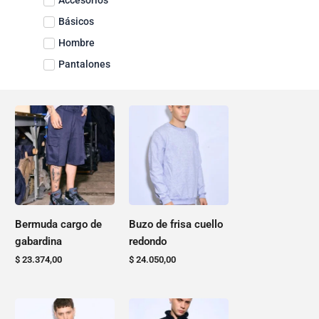
Básicos
Hombre
Pantalones
Este
Este
producto
producto
tiene
tiene
varias
varias
variantes.
variantes.
Las
Las
opciones
opciones
Bermuda cargo de
Buzo de frisa cuello
se
se
gabardina
redondo
pueden
pueden
$
23.374,00
$
24.050,00
elegir
elegir
en
en
la
la
Este
Este
página
página