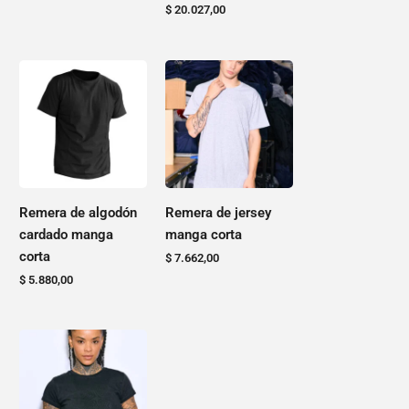
$
20.027,00
elegir
elegir
en
en
la
la
Este
Este
página
página
producto
producto
del
del
tiene
tiene
producto
producto
varias
varias
variantes.
variantes.
Las
Las
opciones
opciones
Remera de algodón
Remera de jersey
se
se
cardado manga
manga corta
pueden
pueden
corta
$
7.662,00
elegir
elegir
$
5.880,00
en
en
la
la
página
página
Este
del
del
producto
producto
producto
tiene
varias