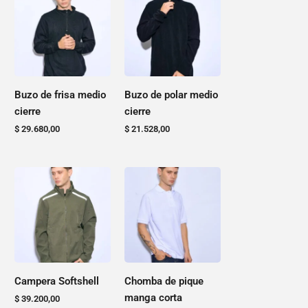
producto
producto
del
del
tiene
tiene
producto
producto
varias
varias
variantes.
variantes.
Las
Las
opciones
opciones
Buzo de frisa medio
Buzo de polar medio
se
se
cierre
cierre
pueden
pueden
$
29.680,00
$
21.528,00
elegir
elegir
en
en
la
la
Este
Este
página
página
producto
producto
del
del
tiene
tiene
producto
producto
varias
varias
variantes.
variantes.
Las
Las
opciones
opciones
Campera Softshell
Chomba de pique
se
se
manga corta
$
39.200,00
pueden
pueden