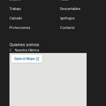
r
e
p
a
p
m
Trabajo
Descartables
Calzado
Ignífugos
Protecciones
Contacto
Quienes somos
Nuestra fábrica