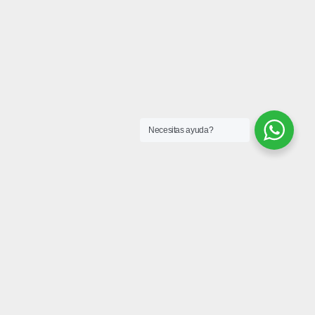
Necesitas ayuda?
I
Y
W