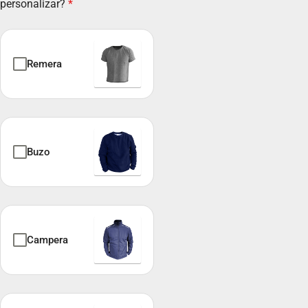
personalizar?
*
e
n
t
i
Remera
n
a
+
5
4
Buzo
Campera